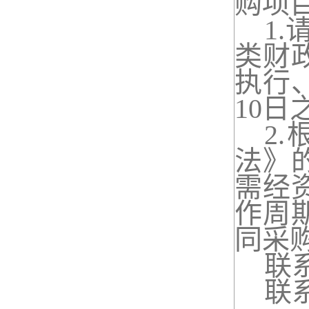
购项
1.
类财
执行
10
日
2.
法》
需经
作周
同采
联
联